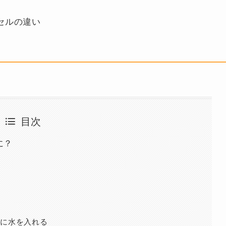
セルの違い
目次
に？
に水を入れる